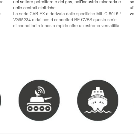
no
nel settore petrolifero e del gas, nell'industria mineraria e
so
nelle centrali elettriche.
ut
a
La serie CVB-EX è derivata dalle specifiche MIL-C-5015 /
ve
VG95234 e dai nostri connettori RF CVBS questa serie
di connettori a innesto rapido offre un'estrema versatilità.